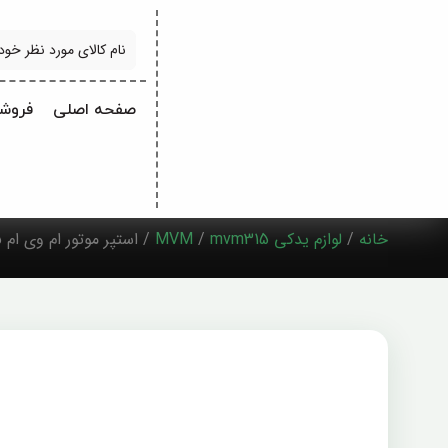
جستجو
صفحه اصلی
فروشگ
خانه
/
لوازم یدکی MVM
mvm315
/
/ استپر موتور ام وی ام 315