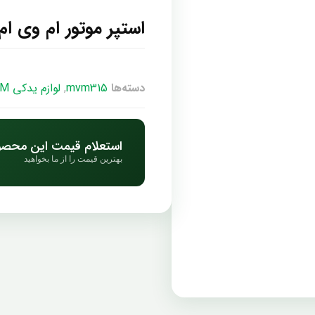
استپر موتور ام وی ام 15
دسته‌ها
mvm315
,
لوازم یدکی MVM
استعلام قیمت این محص
بهترین قیمت را از ما بخواهید