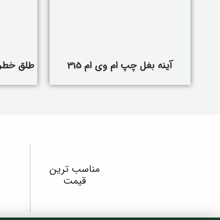
آینه بغل چپ ام وی ام 315
طلق خطر ع
مناسب ترین
قیمت