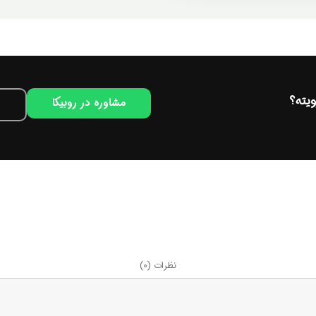
یته؟
مشاوره در روبیکا
نظرات (0)