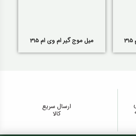
3
میل موج گیر ام وی ام 315
ارسال سریع
کالا