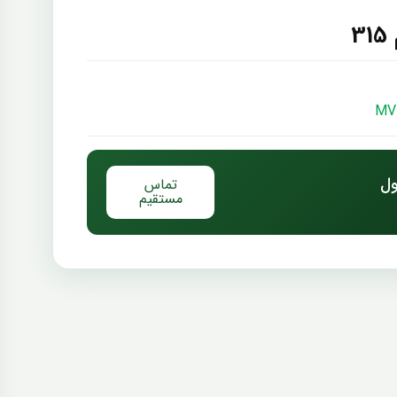
3
ول
تماس
مستقیم