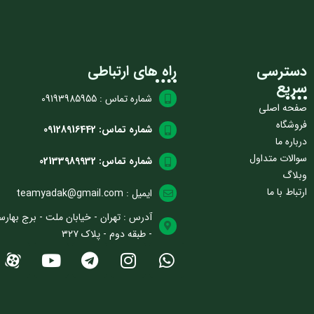
دسترسی
راه های ارتباطی
سریع
شماره تماس : 09193985955
صفحه اصلی
فروشگاه
شماره تماس: 09128916442
درباره ما
سوالات متداول
شماره تماس: 02133989932
وبلاگ
ارتباط با ما
ایمیل : teamyadak@gmail.com
آدرس : تهران - خیابان ملت - برج بهارس
- طبقه دوم - پلاک ۳۲۷