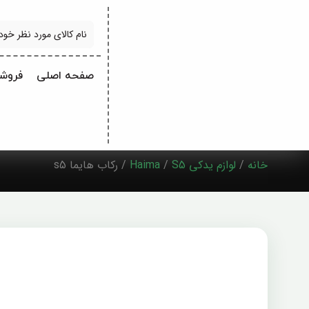
جستجو
صفحه اصلی
فروشگ
خانه
/
لوازم یدکی Haima
S5
/
/ رکاب هایما s5