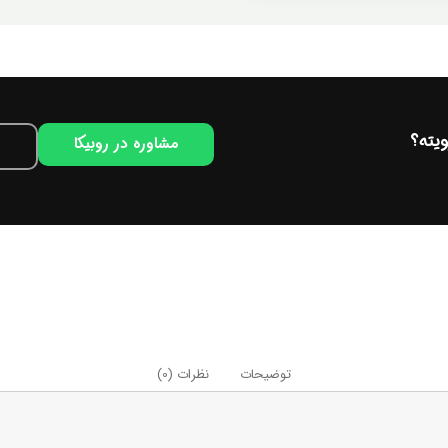
یته؟
مشاوره در روبیکا
توضیحات
نظرات (0)