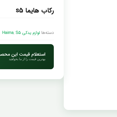
رکاب هایما s5
دسته‌ها
لوازم یدکی Haima
S5
,
استعلام قیمت این محص
بهترین قیمت را از ما بخواهید