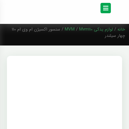
خانه
/
لوازم یدکی MVM
Mvm110
/
/ سنسور اکسیژن ام وی ام 110
چهار سیلندر