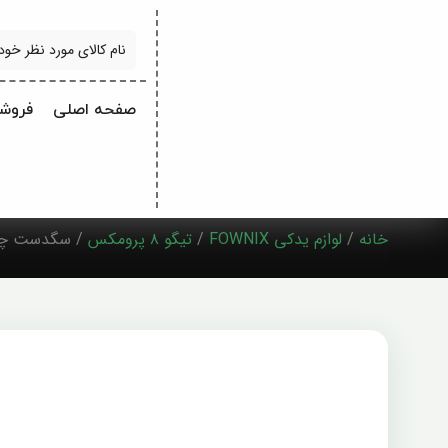
جستجو
صفحه اصلی
فروشگ
خانه
/
لوازم یدکی FOWNIX
/
تیگو ۸ پرومکس
/ سگدست چپ تیگو