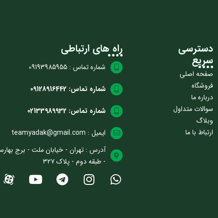
دسترسی
راه های ارتباطی
سریع
شماره تماس : 09193985955
صفحه اصلی
فروشگاه
شماره تماس: 09128916442
درباره ما
سوالات متداول
شماره تماس: 02133989932
وبلاگ
ارتباط با ما
ایمیل : teamyadak@gmail.com
آدرس : تهران - خیابان ملت - برج بهارس
- طبقه دوم - پلاک ۳۲۷