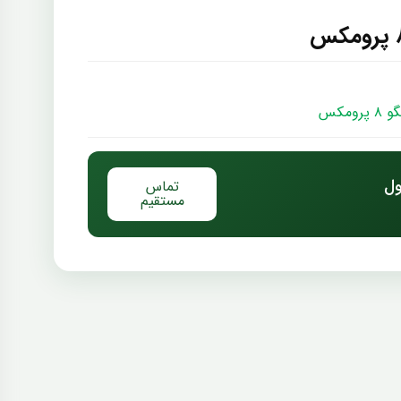
۸ پرومکس
ول
تماس
مستقیم