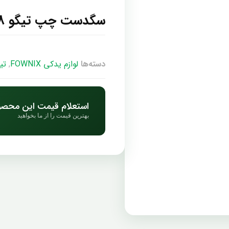
سگدست چپ تیگو 8 پرومکس
دسته‌ها
لوازم یدکی FOWNIX
,
تیگو 
استعلام قیمت این محص
بهترین قیمت را از ما بخواهید