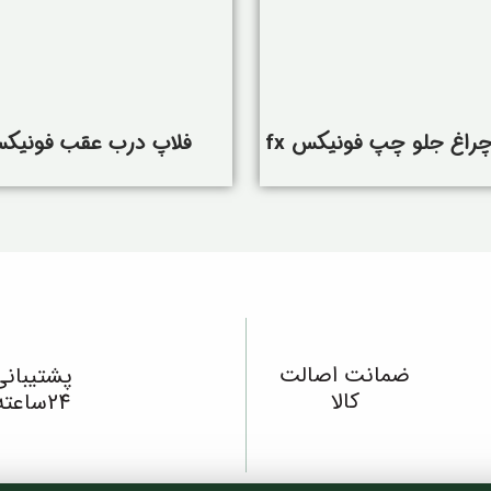
چراغ جلو چپ فونیکس fx
فلاپ درب عقب فونیکس 
ضمانت اصالت
پشتیبانی
کالا
24ساعته