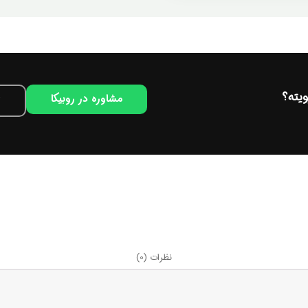
یته؟
مشاوره در روبیکا
نظرات (0)