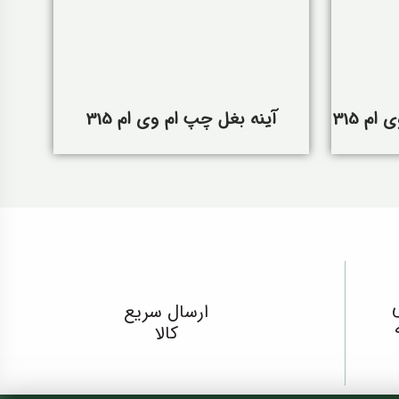
م 315
آینه بغل چپ ام وی ام 315
ارسال سریع
کالا