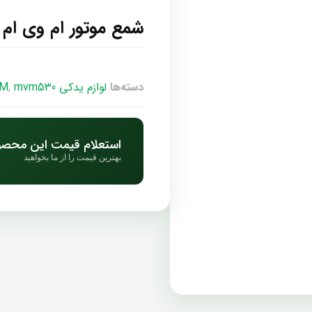
شمع موتور ام وی ام 530
دسته‌ها
لوازم یدکی MVM
mvm530
,
استعلام قیمت این محص
بهترین قیمت را از ما بخواهید