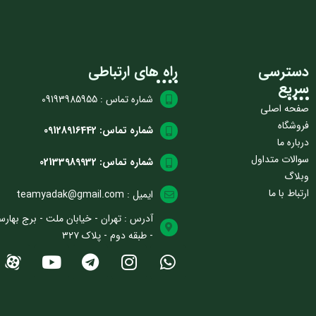
دسترسی
راه های ارتباطی
سریع
شماره تماس : 09193985955
صفحه اصلی
فروشگاه
شماره تماس: 09128916442
درباره ما
سوالات متداول
شماره تماس: 02133989932
وبلاگ
ارتباط با ما
ایمیل : teamyadak@gmail.com
آدرس : تهران - خیابان ملت - برج بهارس
- طبقه دوم - پلاک ۳۲۷