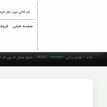
جستجو
صفحه اصلی
فروشگ
خانه
/
لوازم یدکی MVM
mvm530
/
/ شمع موتور ام وی ام 530