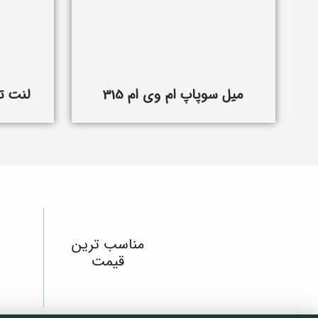
میل سوپاپ ام وی ام 315
لنت تر
مناسب ترین
قیمت