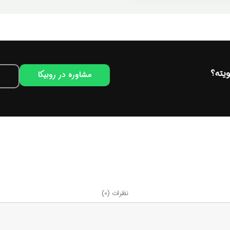
یته؟
مشاوره در روبیکا
نظرات (0)