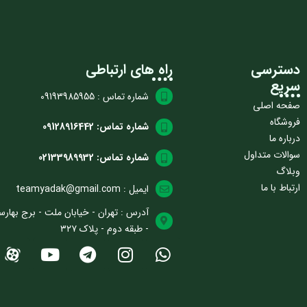
دسترسی
راه های ارتباطی
سریع
شماره تماس : 09193985955
صفحه اصلی
فروشگاه
شماره تماس: 09128916442
درباره ما
سوالات متداول
شماره تماس: 02133989932
وبلاگ
ارتباط با ما
ایمیل : teamyadak@gmail.com
آدرس : تهران - خیابان ملت - برج بهارس
- طبقه دوم - پلاک ۳۲۷