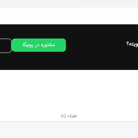
یته؟
مشاوره در روبیکا
نظرات (0)