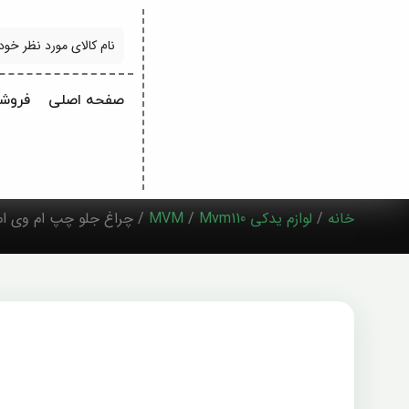
جستجو
صفحه اصلی
فروشگ
خانه
/
لوازم یدکی MVM
Mvm110
/
/ چراغ جلو چپ ام وی ام 10