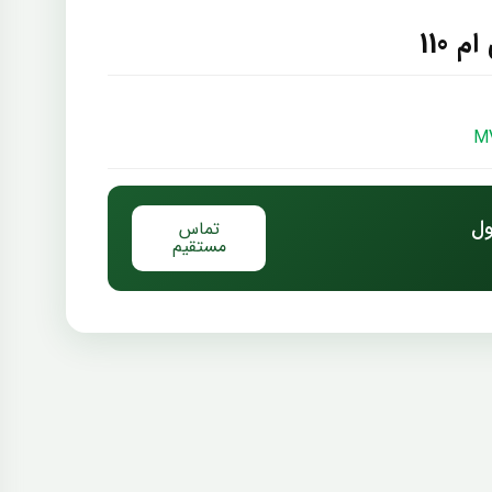
110
ول
تماس
مستقیم