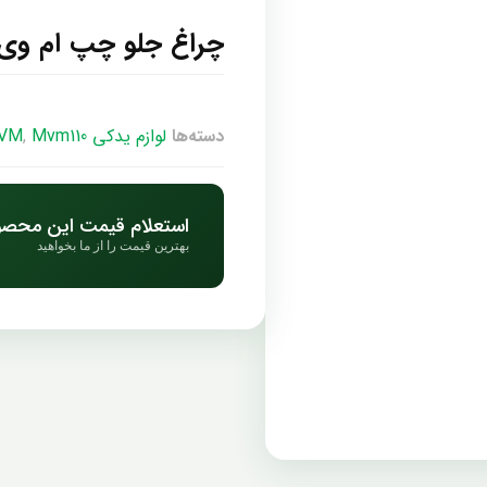
چراغ جلو چپ ام وی ام 
دسته‌ها
لوازم یدکی MVM
Mvm110
,
استعلام قیمت این محص
بهترین قیمت را از ما بخواهید