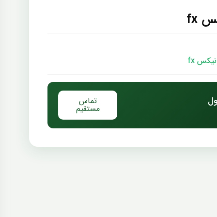
 fx
نیکس fx
ول
تماس
مستقیم