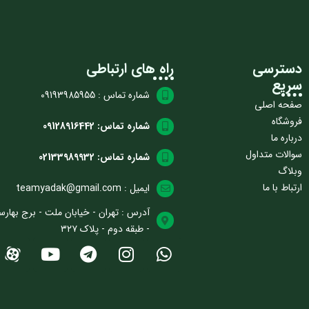
دسترسی
راه های ارتباطی
سریع
شماره تماس : 09193985955
صفحه اصلی
فروشگاه
شماره تماس: 09128916442
درباره ما
سوالات متداول
شماره تماس: 02133989932
وبلاگ
ارتباط با ما
ایمیل : teamyadak@gmail.com
آدرس : تهران - خیابان ملت - برج بهارس
- طبقه دوم - پلاک ۳۲۷