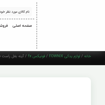
جستجو
صفحه اصلی
فروشگ
خانه
/
لوازم یدکی FOWNIX
/
فونیکس fx
/ آینه بغل راست ف