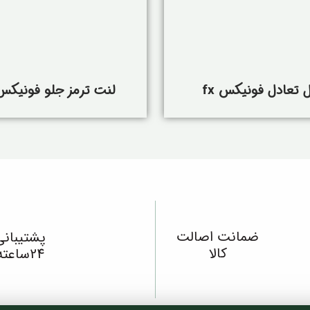
 تعادل فونیکس fx
لنت ترمز جلو فونیکس x
ضمانت اصالت
پشتیبانی
کالا
24ساعته