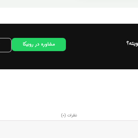
یته؟
مشاوره در روبیکا
نظرات (0)