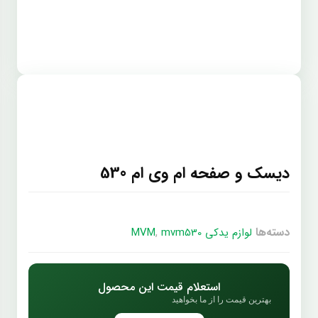
دیسک و صفحه ام وی ام 530
دسته‌ها
,
لوازم یدکی MVM
mvm530
استعلام قیمت این محصول
بهترین قیمت را از ما بخواهید