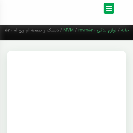
خانه
/
لوازم یدکی MVM
mvm530
/
/ دیسک و صفحه ام وی ام 530